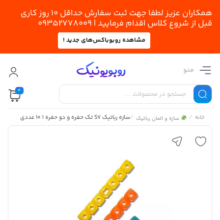
همکاران عزیز لطفا جهت ثبت سفارش حداقل 10 روز کاری
قبل از شروع کلاس اقدام فرمایید | 09352778009
مشاهده روبوباکس‌های جدید !
منو
0
/
/
سازه رباتیک S7 تک حفره و دو حفره | 10 عددی
خانه
سازه و المان رباتیک