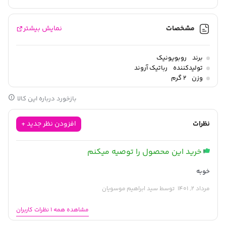
مشخصات
نمایش بیشتر
برند
روبویونیک
تولیدکننده
رباتیک آروند
وزن
2 گرم
بازخورد درباره این کالا
نظرات
افزودن نظر جدید +
خرید این محصول را توصیه میکنم
خوبه
مرداد 2, 1401
توسط سید ابراهیم موسویان
مشاهده همه 1 نظرات کاربران