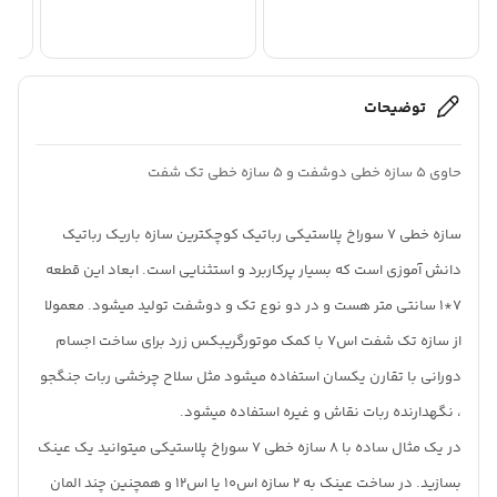
توضیحات
حاوی 5 سازه خطی دوشفت و 5 سازه خطی تک شفت
سازه خطی 7 سوراخ پلاستیکی رباتیک کوچکترین سازه باریک رباتیک
دانش آموزی است که بسیار پرکاربرد و استثنایی است. ابعاد این قطعه
7*1 سانتی متر هست و در دو نوع تک و دوشفت تولید میشود. معمولا
از سازه تک شفت اس7 با کمک موتورگریبکس زرد برای ساخت اجسام
دورانی با تقارن یکسان استفاده میشود مثل سلاح چرخشی ربات جنگجو
، نگهدارنده ربات نقاش و غیره استفاده میشود.
در یک مثال ساده با 8 سازه خطی 7 سوراخ پلاستیکی میتوانید یک عینک
بسازید. در ساخت عینک به 2 سازه اس10 یا اس12 و همچنین چند المان