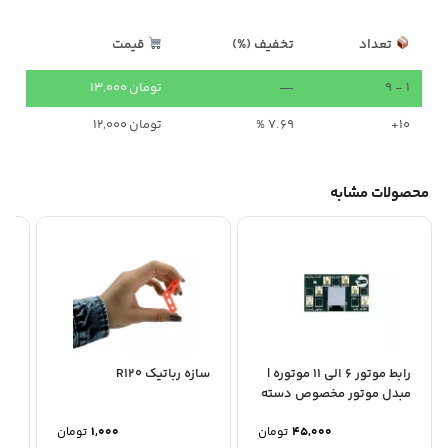
تعداد
تخفیف (%)
قیمت
1 - 9
—
تومان
13,000
10+
7.69 %
تومان
12,000
محصولات مشابه
رابط موتور 6 الی 11 موتوره |
سازه رباتیک R120
سا
مبدل موتور مخصوص دسته
ربات
45,000
تومان
1,000
تومان