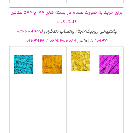
برای خرید به صورت عمده در بسته های 100 یا 500 عددی
کلیک کنید
پشتیبانی روبیکا/ایتا/واتسآپ/تلگرام (
8009-277-
0935
) یا تماس
02191300089
/
0173866