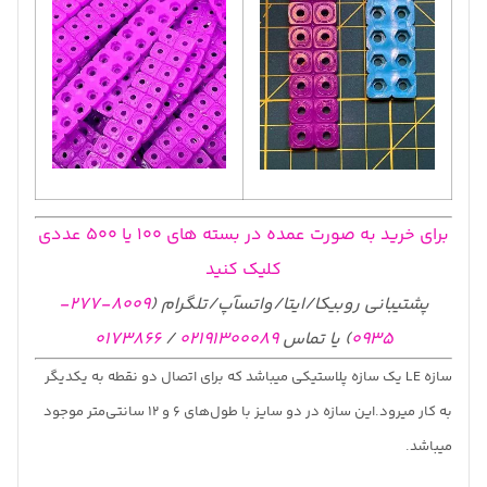
برای خرید به صورت عمده در بسته های 100 یا 500 عددی
کلیک کنید
پشتیبانی روبیکا/ایتا/واتسآپ/تلگرام (
8009-277-
0935
) یا تماس
02191300089
/
0173866
سازه LE یک سازه پلاستیکی میباشد که برای اتصال دو نقطه به یکدیگر
به کار میرود.این سازه در دو سایز با طول‌های 6 و 12 سانتی‌متر موجود
میباشد.