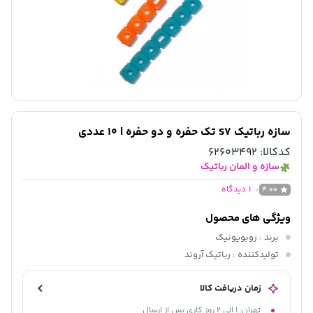
سازه رباتیک S7 تک حفره و دو حفره | 10 عددی
کدکالا:
62603492
سازه و المان رباتیک
1
دیدگاه
4.00
ویژگی های محصول
برند
: روبویونیک
تولیدکننده
: رباتیک آروند
زمان دریافت کالا
تهران: 1 الی 2 روز کاری پس از ارسال