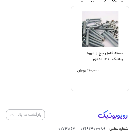
بسته کامل پیچ و مهره
رباتیک | 130 عددی
120,000
تومان
بازگشت به بالا
02191300089 - 0173866
شماره تماس: