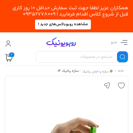
همکاران عزیز لطفا جهت ثبت سفارش حداقل 10 روز کاری
قبل از شروع کلاس اقدام فرمایید | 09352778009
مشاهده روبوباکس‌های جدید !
منو
0
/
/
سازه رباتیک i4
خانه
سازه و المان رباتیک