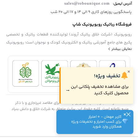
آدرس ایمیل:
sales@robounique.com
پاسخگویی روزهای کاری 9 الی 14 و 17 الی 20 شب
فروشگاه رباتیک روبویونیک شاپ
روبویونیک (شرکت خلاق رباتیک آروند) تولیدکننده قطعات رباتیک و تخصصی
پکیج های جامع آموزشی رباتیک و الکترونیک کودک و نوجوان است؛ روبویونیک
نمایش بیشتر
با پایبندی به سه اصل کلیدی، کیفیت بالای آموزشی، قیمت مناسب و متعادل و
پشتیبانی بی وقفه محصولات، موفق شده تا همگام با فروشگاه‌های معتبر
جهان، به بهترین فروشگاه رباتیک کودک و نوجوان در ایران تبدیل شود.
×
تخفیف ویژه!
برای مشاهده تخفیف پلکانی این
→
محصول کلیک کنید
استفاده از مطالب وب سایت روبویونیک فقط برای مقاصد غیرتجاری و با ذکر
منبع بلامانع است. کلیه حقوق این سایت متعلق به شرکت خلاق و دانش بنیاد
×
رباتیک آروند (روبویونیک) می‌باشد.
کاربر مهمان - 0 امتیاز
برای کسب امتیاز و تخفیفات ویژه
همکاران وارد شوید