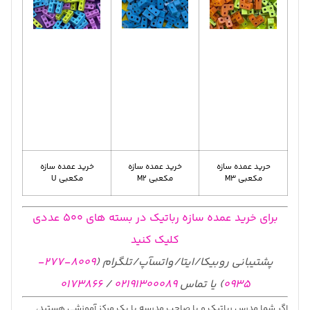
حرید عمده سازه
خرید عمده سازه
خرید عمده سازه
مکعبی M3
مکعبی M2
مکعبی U
برای خرید عمده سازه رباتیک در بسته های 500 عددی
کلیک کنید
پشتیبانی روبیکا/ایتا/واتسآپ/تلگرام (
8009-277-
0935
) یا تماس
02191300089
/
0173866
اگر شما مدرس رباتیک و یا صاحب مدرسه یا یک مرکز آموزشی هستید،