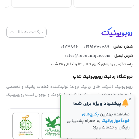
تومان 3,200,000
فعلی:
بود.
تومان 2,650,000.
بازگشت به بالا
02191300089 - 0173866
شماره تماس:
آدرس ایمیل:
sales@robounique.com
پاسخگویی روزهای کاری 9 الی 14 و 17 الی 20 شب
فروشگاه رباتیک روبویونیک شاپ
روبویونیک (شرکت خلاق رباتیک آروند) تولیدکننده قطعات رباتیک و تخصصی
پکیج های جامع آموزشی رباتیک و الکترونیک کودک و نوجوان است؛ روبویونیک
×
نمایش بیشتر
پیشنهاد ویژه برای شما
با پایبندی به سه اصل کلیدی، کیفیت بالای آموزشی، قیمت مناسب و متعادل و
پشتیبانی بی وقفه محصولات، موفق شده تا همگام با فروشگاه‌های معتبر
مشاهده بهترین
پکیج‌های
جهان، به بهترین فروشگاه رباتیک کودک و نوجوان در ایران تبدیل شود.
خودآموز رباتیک
به همراه پشتیبانی
رایگان و خدمات ویژه