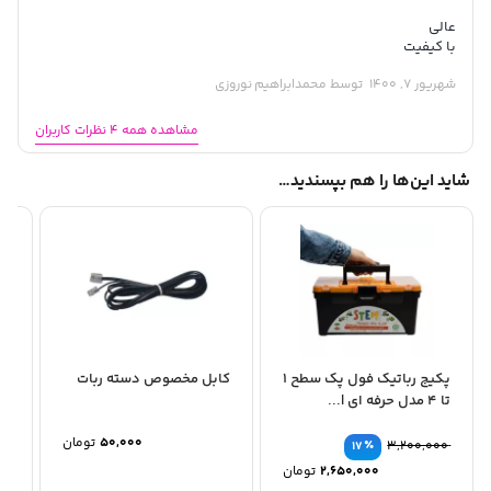
عالی
با کیفیت
شهریور 7, 1400
توسط محمدابراهیم نوروزی
مشاهده همه 4 نظرات کاربران
شاید این‌ها را هم بپسندید…
پکیج رباتیک فول پک سطح 1
کابل مخصوص دسته ربات
تا 4 مدل حرفه ای |...
مب
رب
50,000
تومان
٪
3,200,000
17
قیمت
2,650,000
تومان
اصلی:
قیمت