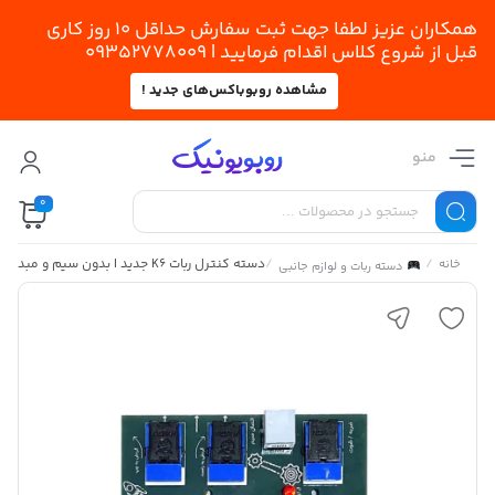
همکاران عزیز لطفا جهت ثبت سفارش حداقل 10 روز کاری
قبل از شروع کلاس اقدام فرمایید | 09352778009
مشاهده روبوباکس‌های جدید !
منو
0
/
/
دسته کنترل ربات K6 جدید | بدون سیم و مبدل
خانه
دسته ربات و لوازم جانبی