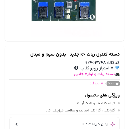
دسته کنترل ربات K6 جدید | بدون سیم و مبدل
کدکالا:
62603768
7
امتیاز روبوکلاب
دسته ربات و لوازم جانبی
4
دیدگاه
5.00
ویژگی های محصول
تولیدکننده
: رباتیک آروند
گارانتی
: گارانتی اصالت و سلامت فیزیکی کالا
زمان دریافت کالا