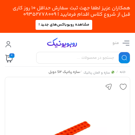
همکاران عزیز لطفا جهت ثبت سفارش حداقل 10 روز کاری
قبل از شروع کلاس اقدام فرمایید | 09352778009
مشاهده روبوباکس‌های جدید !
منو
0
/
/
سازه رباتیک S12 دوبل
خانه
سازه و المان رباتیک