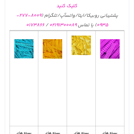
کلیک کنید
پشتیبانی روبیکا/ایتا/واتسآپ/تلگرام (
8009-277-
0935
) یا تماس
02191300089
/
0173866
بسته های
بسته های
بسته های
بسته های