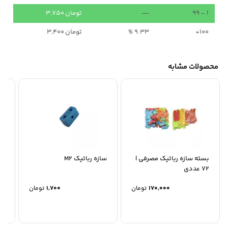
1 - 99
—
تومان
3,750
100+
9.33 %
تومان
3,400
محصولات مشابه
بسته سازه رباتیک مصرفی |
سازه رباتیک M2
72 عددی
بد
170,000
تومان
1,700
تومان