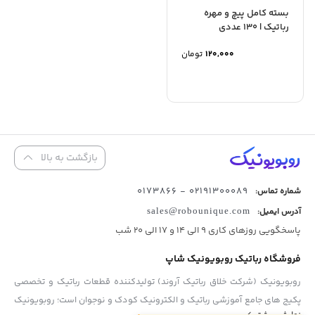
بسته کامل پیچ و مهره
رباتیک | 130 عددی
120,000
تومان
بازگشت به بالا
02191300089 - 0173866
شماره تماس:
آدرس ایمیل:
sales@robounique.com
پاسخگویی روزهای کاری 9 الی 14 و 17 الی 20 شب
فروشگاه رباتیک روبویونیک شاپ
روبویونیک (شرکت خلاق رباتیک آروند) تولیدکننده قطعات رباتیک و تخصصی
پکیج های جامع آموزشی رباتیک و الکترونیک کودک و نوجوان است؛ روبویونیک