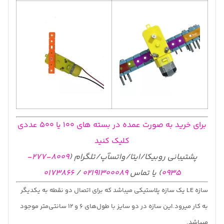
برای خرید به صورت عمده در بسته های 100 یا 500 عددی
کلیک کنید
پشتیبانی روبیکا/ایتا/واتسآپ/تلگرام (
8009-277-
0935
) یا تماس
02191300089
/
0173866
سازه LE یک سازه پلاستیکی میباشد که برای اتصال دو نقطه به یکدیگر
به کار میرود.این سازه در دو سایز با طول‌های 6 و 12 سانتی‌متر موجود
میباشد.