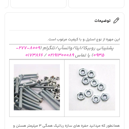
توضیحات
این مهره از نوع استیل و با کیفیت مرغوب است.
پشتیبانی روبیکا/ایتا/واتسآپ/تلگرام (
8009-277-
0935
) یا تماس
02191300089
/
0173866
همانطور که میدانید حفره های سازه رباتیک همگی 3 میلیمتر هستن و