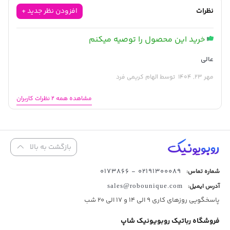
نظرات
افزودن نظر جدید +
خرید این محصول را توصیه میکنم
عالی
مهر 23, 1404
توسط الهام کریمی فرد
مشاهده همه 2 نظرات کاربران
بازگشت به بالا
02191300089 - 0173866
شماره تماس:
آدرس ایمیل:
sales@robounique.com
پاسخگویی روزهای کاری 9 الی 14 و 17 الی 20 شب
فروشگاه رباتیک روبویونیک شاپ