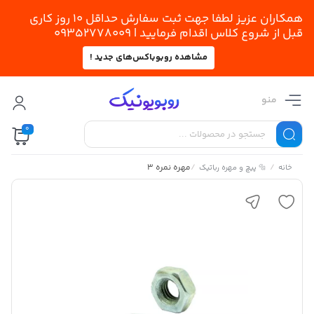
همکاران عزیز لطفا جهت ثبت سفارش حداقل 10 روز کاری
قبل از شروع کلاس اقدام فرمایید | 09352778009
مشاهده روبوباکس‌های جدید !
منو
0
/
/
مهره نمره 3
خانه
🔩 پیچ و مهره رباتیک