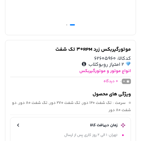
موتورگیربکس زرد 30RPM تک شفت
کدکالا:
62605960
2
امتیاز روبوکلاب
انواع موتور و موتورگیربکس
0
دیدگاه
0
ویژگی های محصول
سرعت
: تک شفت 120 دور, تک شفت 270 دور, تک شفت 80 دور, دو
شفت 80 دور
زمان دریافت کالا
تهران: 1 الی 2 روز کاری پس از ارسال