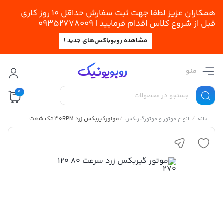
همکاران عزیز لطفا جهت ثبت سفارش حداقل 10 روز کاری
قبل از شروع کلاس اقدام فرمایید | 09352778009
مشاهده روبوباکس‌های جدید !
منو
0
/
/
موتورگیربکس زرد 30RPM تک شفت
خانه
انواع موتور و موتورگیربکس