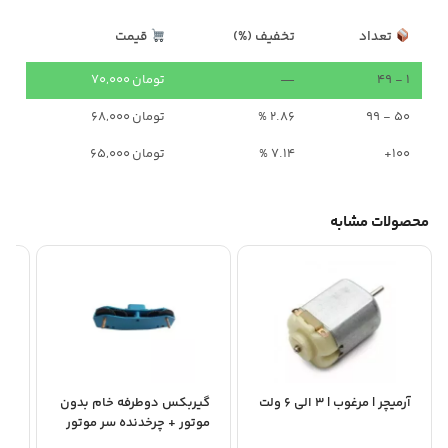
تعداد
تخفیف (%)
قیمت
1 - 49
—
تومان
70,000
50 - 99
2.86 %
تومان
68,000
100+
7.14 %
تومان
65,000
محصولات مشابه
آرمیچر | مرغوب | 3 الی 6 ولت
گیربکس دوطرفه خام بدون
موتور + چرخدنده سر موتور
تک 