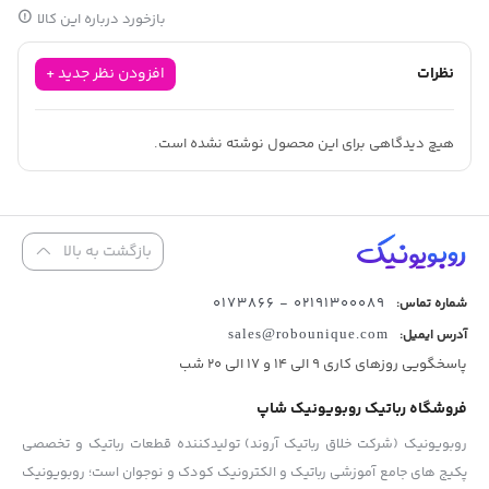
بازخورد درباره این کالا
نظرات
افزودن نظر جدید +
هیچ دیدگاهی برای این محصول نوشته نشده است.
بازگشت به بالا
02191300089 - 0173866
شماره تماس:
آدرس ایمیل:
sales@robounique.com
پاسخگویی روزهای کاری 9 الی 14 و 17 الی 20 شب
فروشگاه رباتیک روبویونیک شاپ
روبویونیک (شرکت خلاق رباتیک آروند) تولیدکننده قطعات رباتیک و تخصصی
پکیج های جامع آموزشی رباتیک و الکترونیک کودک و نوجوان است؛ روبویونیک