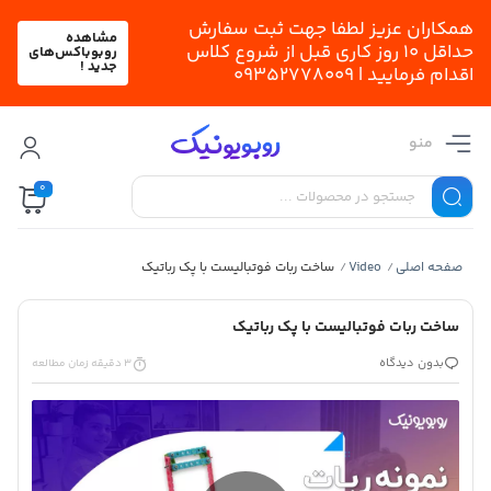
همکاران عزیز لطفا جهت ثبت سفارش
مشاهده
حداقل 10 روز کاری قبل از شروع کلاس
روبوباکس‌های
جدید !
اقدام فرمایید | 09352778009
منو
0
صفحه اصلی
Video
ساخت ربات فوتبالیست با پک رباتیک
/
/
ساخت ربات فوتبالیست با پک رباتیک
بدون دیدگاه
3 دقیقه زمان مطالعه