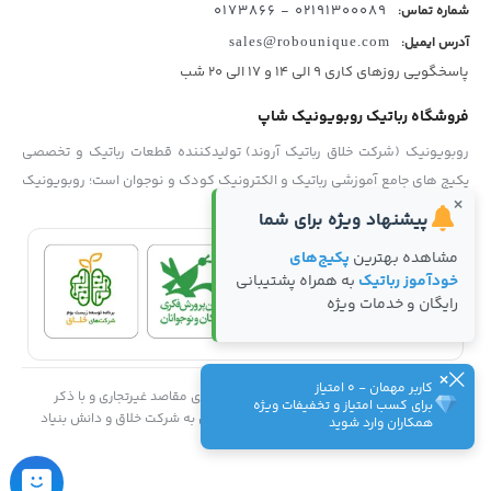
02191300089 - 0173866
شماره تماس:
آدرس ایمیل:
sales@robounique.com
پاسخگویی روزهای کاری 9 الی 14 و 17 الی 20 شب
فروشگاه رباتیک روبویونیک شاپ
روبویونیک (شرکت خلاق رباتیک آروند) تولیدکننده قطعات رباتیک و تخصصی
پکیج های جامع آموزشی رباتیک و الکترونیک کودک و نوجوان است؛ روبویونیک
×
نمایش بیشتر
با پایبندی به سه اصل کلیدی، کیفیت بالای آموزشی، قیمت مناسب و متعادل و
پیشنهاد ویژه برای شما
پشتیبانی بی وقفه محصولات، موفق شده تا همگام با فروشگاه‌های معتبر
مشاهده بهترین
پکیج‌های
جهان، به بهترین فروشگاه رباتیک کودک و نوجوان در ایران تبدیل شود.
خودآموز رباتیک
به همراه پشتیبانی
رایگان و خدمات ویژه
×
کاربر مهمان - 0 امتیاز
استفاده از مطالب وب سایت روبویونیک فقط برای مقاصد غیرتجاری و با ذکر
برای کسب امتیاز و تخفیفات ویژه
منبع بلامانع است. کلیه حقوق این سایت متعلق به شرکت خلاق و دانش بنیاد
همکاران وارد شوید
رباتیک آروند (روبویونیک) می‌باشد.