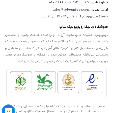
02191300089 - 0173866
شماره تماس:
آدرس ایمیل:
sales@robounique.com
پاسخگویی روزهای کاری 9 الی 14 و 17 الی 20 شب
فروشگاه رباتیک روبویونیک شاپ
روبویونیک (شرکت خلاق رباتیک آروند) تولیدکننده قطعات رباتیک و تخصصی
پکیج های جامع آموزشی رباتیک و الکترونیک کودک و نوجوان است؛ روبویونیک
با پایبندی به سه اصل کلیدی، کیفیت بالای آموزشی، قیمت مناسب و متعادل و
پشتیبانی بی وقفه محصولات، موفق شده تا همگام با فروشگاه‌های معتبر
جهان، به بهترین فروشگاه رباتیک کودک و نوجوان در ایران تبدیل شود.
استفاده از مطالب وب سایت روبویونیک فقط برای مقاصد غیرتجاری و با ذکر
منبع بلامانع است. کلیه حقوق این سایت متعلق به شرکت خلاق و دانش بنیاد