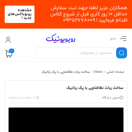
همکاران عزیز لطفا جهت ثبت سفارش
مشاهده
حداقل 10 روز کاری قبل از شروع کلاس
روبوباکس‌های
جدید !
اقدام فرمایید | 09352778009
منو
0
صفحه اصلی
Video
ساخت ربات نظافتچی با پک رباتیک
/
/
ساخت ربات نظافتچی با پک رباتیک
بدون دیدگاه
3 دقیقه زمان مطالعه